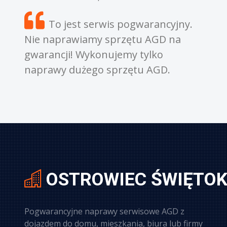
erwis pogwarancyjny.
Zdiagnozowanie awar
y sprzętu AGD na
od 100 złotych w górę. Di
onujemy tylko
gratis gdy zgodzimy się 
o sprzętu AGD.
sprzętu.
OSTROWIEC ŚWIĘTOK
Pogwarancyjne naprawy serwisowe AGD z
dojazdem do domu, mieszkania, biura lub firmy