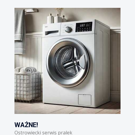
WAŻNE!
 pralek
Ostrowiecki serwis lodówek