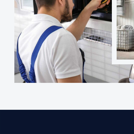
Ostr
o sprzętu
AG
ej.
AG