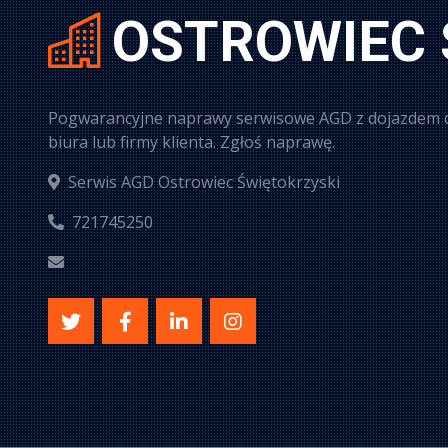
OSTROWIEC 
Pogwarancyjne naprawy serwisowe AGD z dojazdem d
biura lub firmy klienta. Zgłoś naprawę.
Serwis AGD Ostrowiec Świętokrzyski
721745250