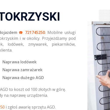
TOKRZYSKI
 dojazdem
☎️ 721745250
. Mobilne usługi
rzyskim i w okolicy. Przyjeżdżamy pod
k, lodówek, zmywarek, piekarników,
lienta.
Naprawa lodówek
Naprawa zamrażarek
Naprawa dużego AGD
AGD to koszt od 100 złotych w górę.
dy na naprawę urządzenia.
250
i zgłoś awarię sprzętu AGD.