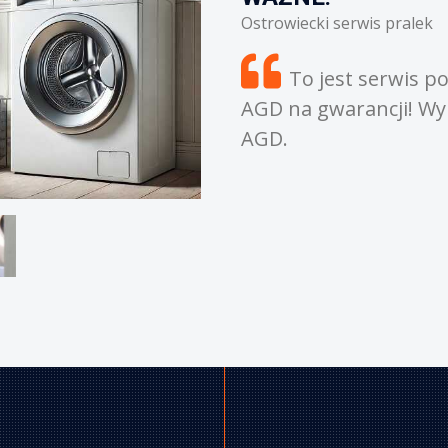
owiecki serwis pralek
To jest serwis pogwarancyjny. Nie naprawia
D na gwarancji! Wykonujemy tylko naprawy duż
D.